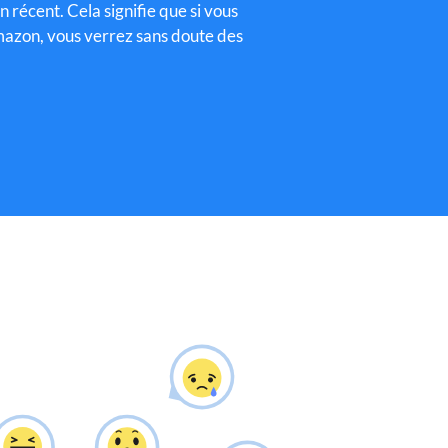
n récent.
Cela signifie que si vous
azon, vous verrez sans doute des