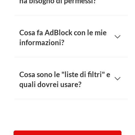
ha bisogno di permessi?
Cosa fa AdBlock con le mie
arrow_forward_ios
informazioni?
Cosa sono le "liste di filtri" e
arrow_forward_ios
quali dovrei usare?