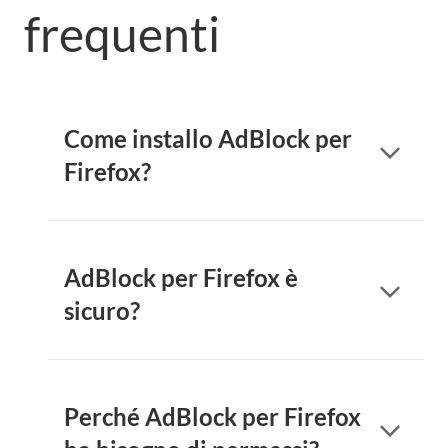
frequenti
Come installo AdBlock per
arrow_forward_ios
Firefox?
AdBlock per Firefox è
arrow_forward_ios
sicuro?
Perché AdBlock per Firefox
arrow_forward_ios