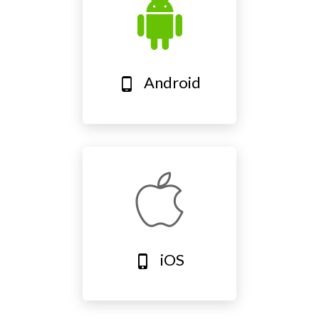
Android
phone_android
iOS
phone_iphone