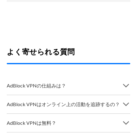
よく寄せられる質問
arrow_forward_ios
AdBlock VPNの仕組みは？
arrow_forward_ios
AdBlock VPNはオンライン上の活動を追跡するの？
arrow_forward_ios
AdBlock VPNは無料？