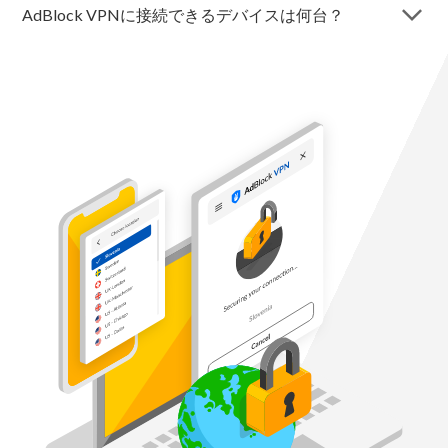
arrow_forward_ios
AdBlock VPNに接続できるデバイスは何台？