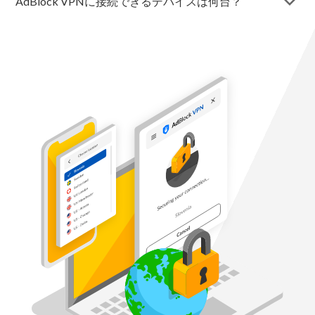
arrow_forward_ios
AdBlock VPNに接続できるデバイスは何台？