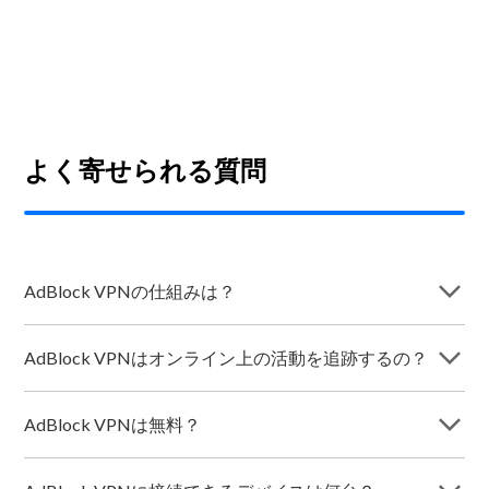
よく寄せられる質問
arrow_forward_ios
AdBlock VPNの仕組みは？
arrow_forward_ios
AdBlock VPNはオンライン上の活動を追跡するの？
arrow_forward_ios
AdBlock VPNは無料？