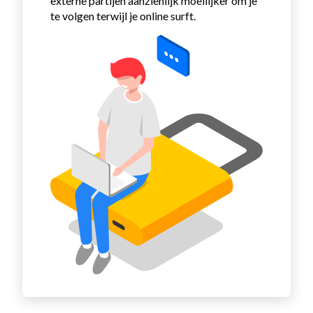
externe partijen aanzienlijk moeilijker om je
te volgen terwijl je online surft.