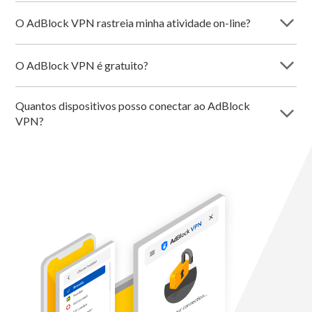
arrow_forward_ios
O AdBlock VPN rastreia minha atividade on-line?
arrow_forward_ios
O AdBlock VPN é gratuito?
Quantos dispositivos posso conectar ao AdBlock
arrow_forward_ios
VPN?