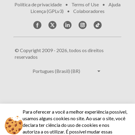
Política de privacidade
•
Terms of Use
•
Ajuda
•
Licença (GPLv3)
•
Colaboradores
© Copyright 2009 - 2026, todos os direitos
reservados
arrow_drop_down
Portugues (Brasil) (BR)
Para oferecer a você a melhor experiência possível,
usamos alguns cookies no site.
Ao usar o site, você
declara ter ciência do uso de cookies e nos
autoriza a os utilizar.
É possível mudar essas