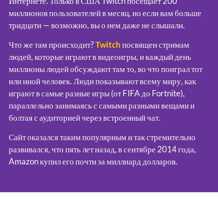
Интернете.
Только в США Twitch посещает 200
миллионов пользователей в месяц, но если вам больше
тридцати — возможно, вы о нем даже не слышали.
Что же там происходит?
Twitch
посвящен стримам
людей, которые играют в видеоигры, и каждый день
миллионы людей обсуждают там то, во что поиграл тот
или иной человек.
Люди показывают всему миру, как
играют в самые разные игры (от FIFA до Fortnite),
параллельно занимаясь с самыми разными вещами и
болтая с аудиторией через встроенный чат.
Сайт оказался таким популярным и так стремительно
развивался, что пять лет назад, в сентябре 2014 года,
Amazon купил его почти за миллиард долларов.