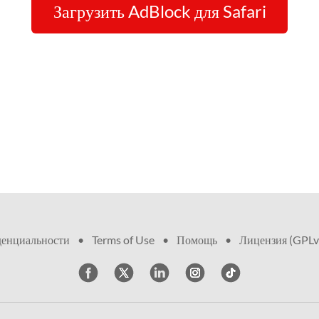
Загрузить AdBlock для Safari
денциальности
•
Terms of Use
•
Помощь
•
Лицензия (GPLv