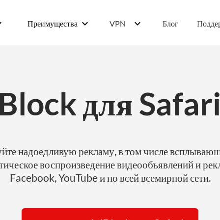
ow_down
keyboard_arrow_down
keyboard_arrow_down
Преимущества
VPN
Блог
Подде
Block для Safar
йте надоедливую рекламу, в том числе всплывающ
тическое воспроизведение видеообъявлений и рек
Facebook, YouTube и по всей всемирной сети.