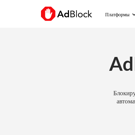
keyboard_arr
Платформы
Ad
Блокиру
автома