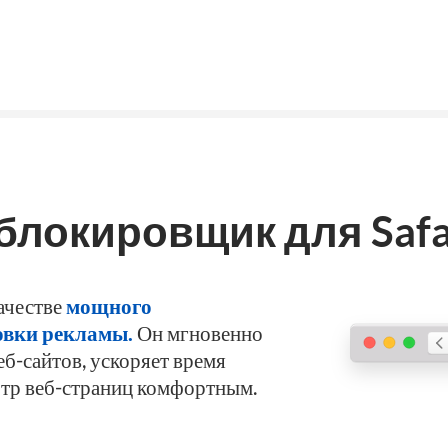
локировщик для Safa
ачестве
мощного
овки рекламы.
Он мгновенно
б-сайтов, ускоряет время
отр веб-страниц комфортным.