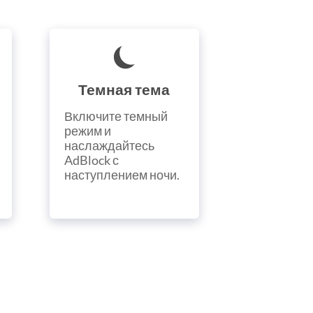
Темная тема
Включите темный
режим и
наслаждайтесь
AdBlock с
наступлением ночи.