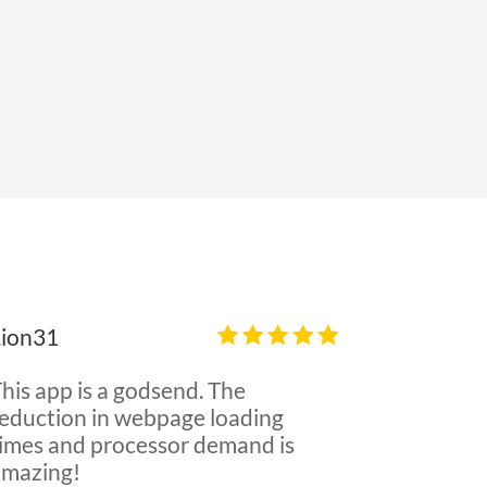
Lion31
his app is a godsend. The
reduction in webpage loading
times and processor demand is
amazing!