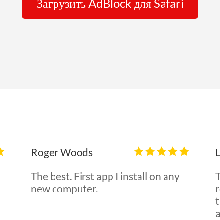
Загрузить AdBlock для Safari
Roger Woods
The best. First app I install on any
T
.
new computer.