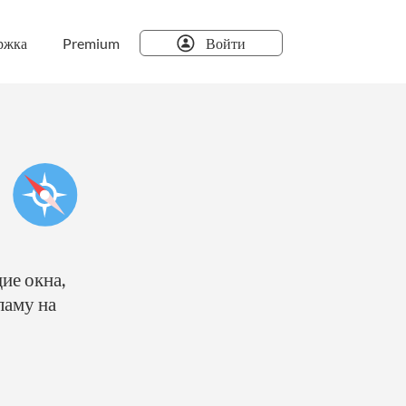
ржка
Premium
Войти
i
ие окна,
ламу на