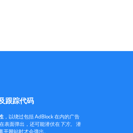
及跟踪代码
性
，以绕过包括 AdBlock 在内的广告
在表面弹出，还可能潜伏在
下方
。
潜
离开网站时才会弹出。